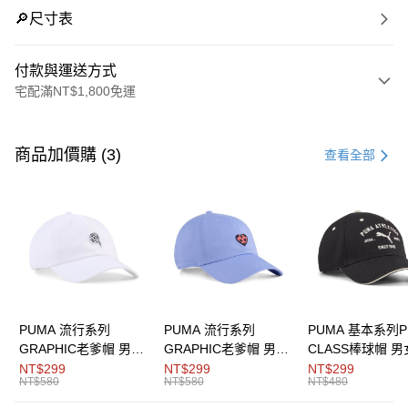
🔎尺寸表
付款與運送方式
宅配滿NT$1,800免運
付款方式
信用卡一次付款
商品加價購 (3)
查看全部
LINE Pay
Apple Pay
街口支付
悠遊付
Google Pay
PUMA 流行系列
PUMA 流行系列
PUMA 基本系列P
GRAPHIC老爹帽 男女
GRAPHIC老爹帽 男女
CLASS棒球帽 
運送方式
共同
共同
同
NT$299
NT$299
NT$299
NT$580
NT$580
NT$480
宅配(離島恕不配送)