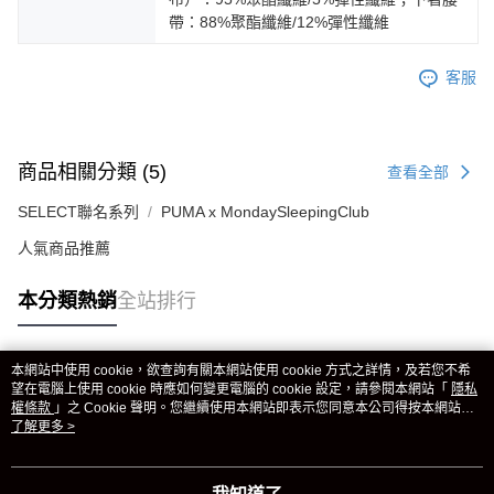
帶：88%聚酯纖維/12%彈性纖維
客服
商品相關分類 (5)
查看全部
SELECT聯名系列
PUMA x MondaySleepingClub
人氣商品推薦
本分類熱銷
全站排行
本網站中使用 cookie，欲查詢有關本網站使用 cookie 方式之詳情，及若您不希
熱門標籤
望在電腦上使用 cookie 時應如何變更電腦的 cookie 設定，請參閱本網站「
隱私
權條款
」之 Cookie 聲明。您繼續使用本網站即表示您同意本公司得按本網站使
用條款之 Cookie 聲明使用 cookie。
了解更多 >