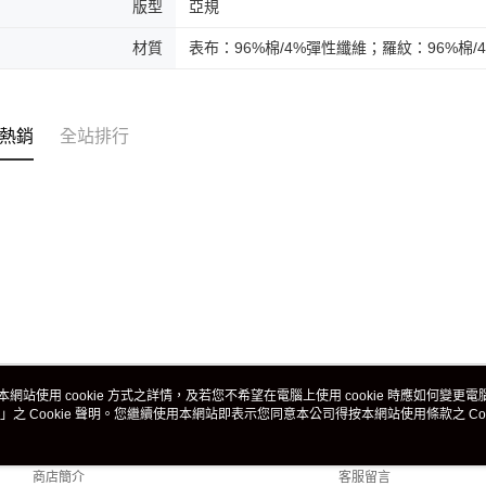
版型
亞規
材質
表布：96%棉/4%彈性纖維；羅紋：96%棉/
熱銷
全站排行
本網站使用 cookie 方式之詳情，及若您不希望在電腦上使用 cookie 時應如何變更電腦的
」之 Cookie 聲明。您繼續使用本網站即表示您同意本公司得按本網站使用條款之 Coo
關於我們
客服資訊
品牌故事
購物說明
商店簡介
客服留言