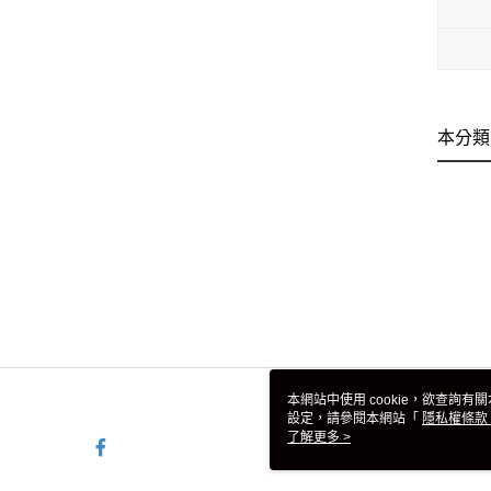
本分類
本網站中使用 cookie，欲查詢有關
設定，請參閱本網站「
隱私權條款
使用 cookie。
了解更多 >