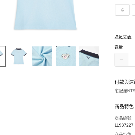
S
🔎尺寸表
數量
付款與運
宅配滿NT$
付款方式
商品特色
信用卡一
商品編號
11937227
LINE Pay
商品特色