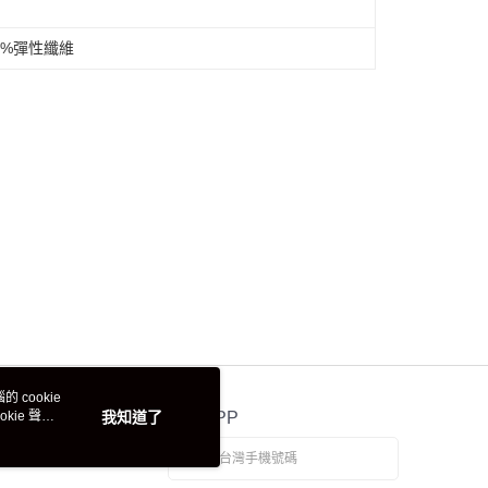
4%彈性纖維
 cookie
kie 聲明
我知道了
官方APP