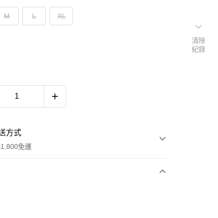
M
L
XL
清除
紀錄
送方式
1,800免運
次付款