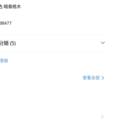
色:暗香桃木
8477
y
類 (5)
聯名系列
PUMA x MondaySleepingClub
客服
推薦
恕不配送)
定新品2件8折
查看全部
50，滿NT$1,800(含以上)免運費
飾
短袖
飾
新品服飾