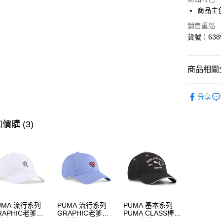
Apple Pay
商品主
街口支付
銷售重點
貨號：6389
悠遊付
Google Pa
商品相關分
SELECT
運送方式
分享
人氣商品
宅配(離島
SALE
指
價購 (3)
每筆NT$1
女性
服
女性
服
UMA 流行系列
PUMA 流行系列
PUMA 基本系列
RAPHIC老爹帽
GRAPHIC老爹帽
PUMA CLASS棒球