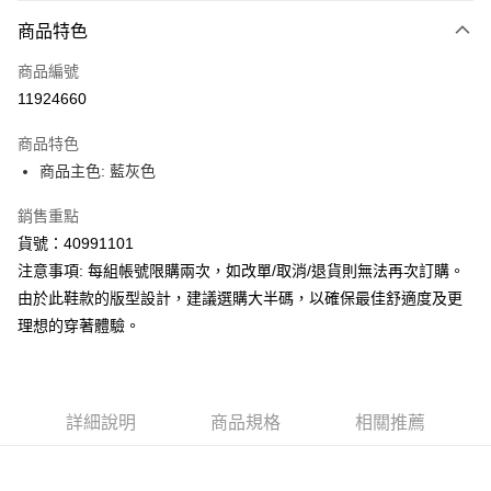
每筆NT$150，滿NT$1,800(含以上)免運費
商品特色
商品編號
11924660
商品特色
商品主色: 藍灰色
銷售重點
貨號：40991101
注意事項: 每組帳號限購兩次，如改單/取消/退貨則無法再次訂購。
由於此鞋款的版型設計，建議選購大半碼，以確保最佳舒適度及更
理想的穿著體驗。
詳細說明
商品規格
相關推薦