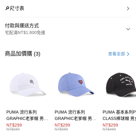
🔎尺寸表
付款與運送方式
宅配滿NT$1,800免運
付款方式
信用卡一次付款
商品加價購 (3)
查看全部
LINE Pay
Apple Pay
街口支付
悠遊付
Google Pay
PUMA 流行系列
PUMA 流行系列
PUMA 基本系列P
GRAPHIC老爹帽 男女
GRAPHIC老爹帽 男女
CLASS棒球帽 
運送方式
共同
共同
同
NT$299
NT$299
NT$299
NT$580
NT$580
NT$480
宅配(離島恕不配送)