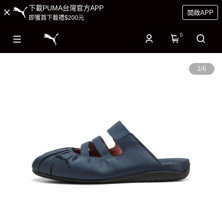
下載PUMA台灣官方APP
開啟APP
即獲首下載禮$200元
0
1
/
6