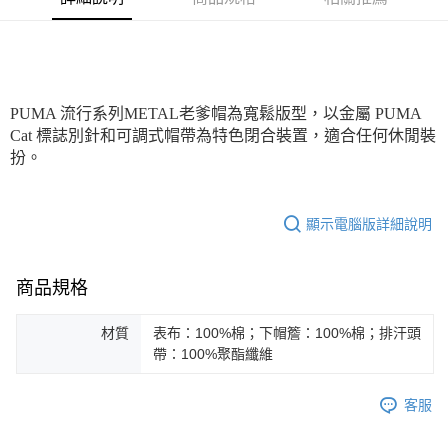
宅配(離島恕不配送)
每筆NT$150，滿NT$1,800(含以上)免運費
宅配貨到付款(離島恕不配送)
PUMA 流行系列METAL老爹帽為寬鬆版型，以金屬 PUMA
每筆NT$180
Cat 標誌別針和可調式帽帶為特色閉合裝置，適合任何休閒裝
扮。
顯示電腦版詳細說明
商品規格
材質
表布：100%棉；下帽簷：100%棉；排汗頭
帶：100%聚酯纖維
客服