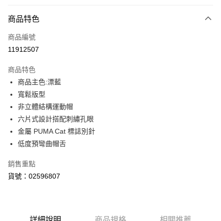
付款方式
商品特色
信用卡一次付款
商品編號
LINE Pay
11912507
Apple Pay
商品特色
街口支付
商品主色:漂藍
寬鬆版型
悠遊付
非立體結構運動帽
Google Pay
六片式設計搭配刺繡孔眼
金屬 PUMA Cat 標誌別針
貨到付款
低度預彎曲帽舌
運送方式
銷售重點
付款後全家取貨
貨號：02596807
每筆NT$100，滿NT$1,800(含以上)免運費
付款後7-11取貨
每筆NT$100，滿NT$1,800(含以上)免運費
詳細說明
商品規格
相關推薦