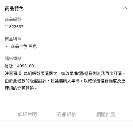
每筆NT$150，滿NT$1,800(含以上)免運費
商品特色
商品編號
11823657
商品特色
商品主色:黑色
銷售重點
貨號：40961801
注意事項: 每組帳號限購兩次，如改單/取消/退貨則無法再次訂購。
由於此鞋款的版型設計，建議選購大半碼，以確保最佳舒適度及更
理想的穿著體驗。
詳細說明
商品規格
相關推薦