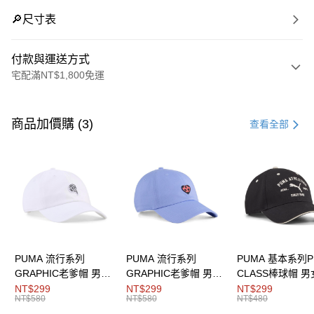
🔎尺寸表
付款與運送方式
宅配滿NT$1,800免運
付款方式
信用卡一次付款
商品加價購 (3)
查看全部
LINE Pay
Apple Pay
街口支付
悠遊付
Google Pay
PUMA 流行系列
PUMA 流行系列
PUMA 基本系列P
GRAPHIC老爹帽 男女
GRAPHIC老爹帽 男女
CLASS棒球帽 
運送方式
共同
共同
同
NT$299
NT$299
NT$299
NT$580
NT$580
NT$480
宅配(離島恕不配送)