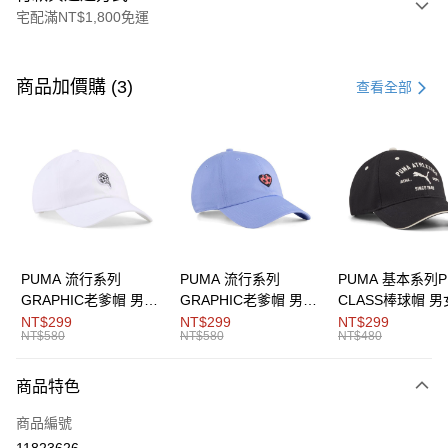
宅配滿NT$1,800免運
付款方式
信用卡一次付款
商品加價購 (3)
查看全部
LINE Pay
Apple Pay
街口支付
悠遊付
Google Pay
PUMA 流行系列
PUMA 流行系列
PUMA 基本系列P
GRAPHIC老爹帽 男女
GRAPHIC老爹帽 男女
CLASS棒球帽 
運送方式
共同
共同
同
NT$299
NT$299
NT$299
NT$580
NT$580
NT$480
宅配(離島恕不配送)
每筆NT$150，滿NT$1,800(含以上)免運費
商品特色
商品編號
11823626