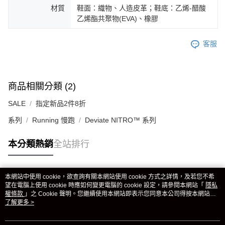
材質
鞋面：織物、人造皮革；鞋底：乙烯-醋酸
乙烯酯共聚物(EVA)、橡膠
客服
商品相關分類 (2)
SALE
指定新品2件8折
系列
Running 慢跑
Deviate NITRO™ 系列
本分類熱銷
全站排行
本網站中使用 cookie，欲查詢有關本網站使用 cookie 方式之詳情，及若您不希
熱門標籤
望在電腦上使用 cookie 時應如何變更電腦的 cookie 設定，請參閱本網站「
隱私
權條款
」之 Cookie 聲明。您繼續使用本網站即表示您同意本公司得按本網站使
用條款之 Cookie 聲明使用 cookie。
了解更多 >