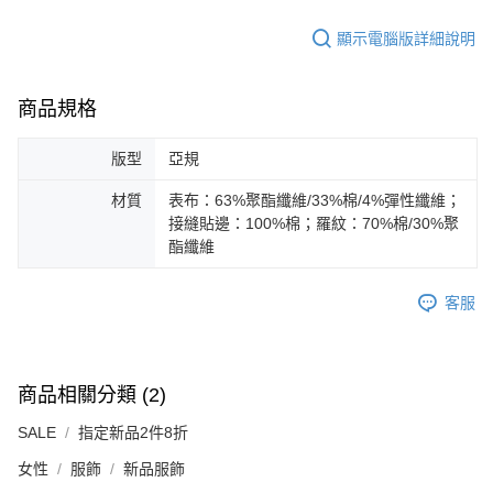
顯示電腦版詳細說明
商品規格
版型
亞規
材質
表布：63%聚酯纖維/33%棉/4%彈性纖維；
接縫貼邊：100%棉；羅紋：70%棉/30%聚
酯纖維
客服
商品相關分類 (2)
SALE
指定新品2件8折
女性
服飾
新品服飾