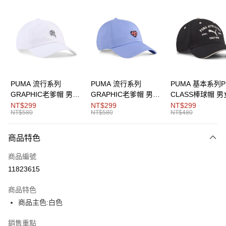
LINE Pay
Apple Pay
街口支付
悠遊付
Google Pay
PUMA 流行系列
PUMA 流行系列
PUMA 基本系列P
GRAPHIC老爹帽 男女
GRAPHIC老爹帽 男女
CLASS棒球帽 
運送方式
共同
共同
同
NT$299
NT$299
NT$299
NT$580
NT$580
NT$480
宅配(離島恕不配送)
每筆NT$150，滿NT$1,800(含以上)免運費
商品特色
商品編號
11823615
商品特色
商品主色:白色
銷售重點