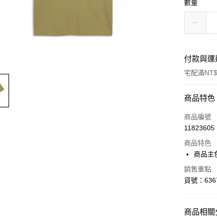
數量
付款與運
宅配滿NT$
付款方式
商品特色
信用卡一
商品編號
11823605
LINE Pay
商品特色
Apple Pay
商品主
街口支付
銷售重點
貨號：6367
悠遊付
Google Pa
商品相關分