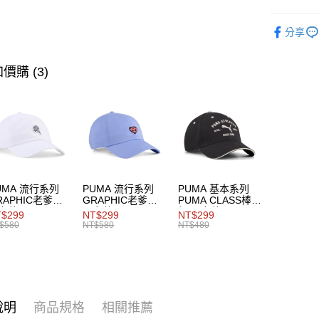
SALE
指
運送方式
分享
男性
服
宅配(離島
價購 (3)
每筆NT$1
UMA 流行系列
PUMA 流行系列
PUMA 基本系列
RAPHIC老爹帽
GRAPHIC老爹帽
PUMA CLASS棒球
女共同
男女共同
帽 男女共同
$299
NT$299
NT$299
$580
NT$580
NT$480
說明
商品規格
相關推薦