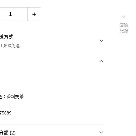
清除
紀錄
送方式
1,800免運
次付款
色：香料奶茶
5689
y
類 (2)