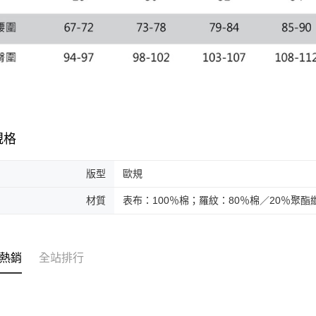
規格
版型
歐規
材質
表布：100％棉；羅紋：80％棉／20％聚酯
熱銷
全站排行