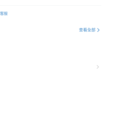
定新品2件8折
客服
飾
新品服飾
恕不配送)
查看全部
50，滿NT$1,800(含以上)免運費