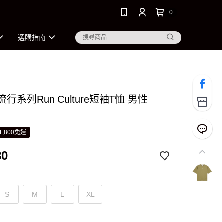
0
選購指南
 流行系列Run Culture短袖T恤 男性
1,800免運
80
S
M
L
XL