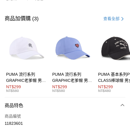
付款方式
信用卡一次付款
商品加價購 (3)
查看全部
LINE Pay
Apple Pay
街口支付
悠遊付
Google Pay
PUMA 流行系列
PUMA 流行系列
PUMA 基本系列P
GRAPHIC老爹帽 男女
GRAPHIC老爹帽 男女
CLASS棒球帽 
運送方式
共同
共同
同
NT$299
NT$299
NT$299
NT$580
NT$580
NT$480
宅配(離島恕不配送)
每筆NT$150，滿NT$1,800(含以上)免運費
商品特色
商品編號
11823601