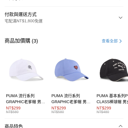
付款與運送方式
宅配滿NT$1,800免運
付款方式
信用卡一次付款
商品加價購 (3)
查看全部
LINE Pay
Apple Pay
街口支付
悠遊付
Google Pay
PUMA 流行系列
PUMA 流行系列
PUMA 基本系列P
GRAPHIC老爹帽 男女
GRAPHIC老爹帽 男女
CLASS棒球帽 
運送方式
共同
共同
同
NT$299
NT$299
NT$299
NT$580
NT$580
NT$480
宅配(離島恕不配送)
每筆NT$150，滿NT$1,800(含以上)免運費
商品特色