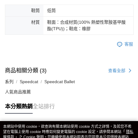
鞋筒
低筒
材質
鞋面：合成材質(100% 熱塑性聚胺基甲酸
酯(TPU))；鞋底：橡膠
客服
商品相關分類 (3)
查看全部
系列
Speedcat
Speedcat Ballet
人氣商品推薦
本分類熱銷
全站排行
本網站中使用 cookie，欲查詢有關本網站使用 cookie 方式之詳情，及若您不希
熱門標籤
望在電腦上使用 cookie 時應如何變更電腦的 cookie 設定，請參閱本網站「
隱私
權條款
」之 Cookie 聲明。您繼續使用本網站即表示您同意本公司得按本網站使