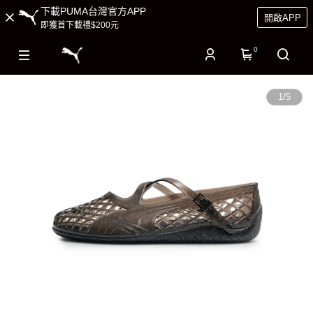
下載PUMA台灣官方APP
開啟APP
即獲首下載禮$200元
0
1
/
5