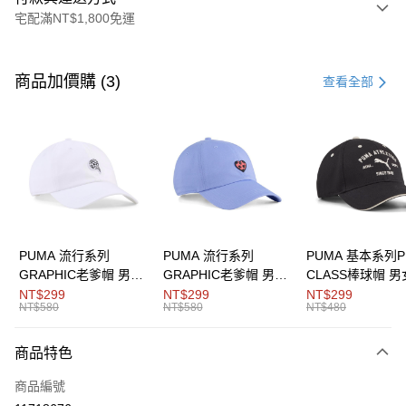
宅配滿NT$1,800免運
付款方式
信用卡一次付款
商品加價購 (3)
查看全部
LINE Pay
Apple Pay
街口支付
悠遊付
Google Pay
PUMA 流行系列
PUMA 流行系列
PUMA 基本系列P
GRAPHIC老爹帽 男女
GRAPHIC老爹帽 男女
CLASS棒球帽 
運送方式
共同
共同
同
NT$299
NT$299
NT$299
NT$580
NT$580
NT$480
宅配(離島恕不配送)
每筆NT$150，滿NT$1,800(含以上)免運費
商品特色
商品編號