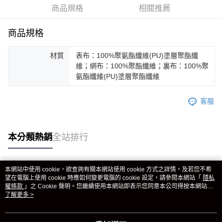
商品規格
相關推薦
商品規格
材質
表布：100%聚氨酯纖維(PU)塗層聚酯纖
維；網布：100%聚酯纖維；裏布：100%聚
氨酯纖維(PU)塗層聚酯纖維
客服
本分類熱銷
全站排行
本網站中使用 cookie，欲查詢有關本網站使用 cookie 方式之詳情，及若您不希
熱門標籤
望在電腦上使用 cookie 時應如何變更電腦的 cookie 設定，請參閱本網站「
隱私
權條款
」之 Cookie 聲明。您繼續使用本網站即表示您同意本公司得按本網站使
用條款之 Cookie 聲明使用 cookie。
了解更多 >