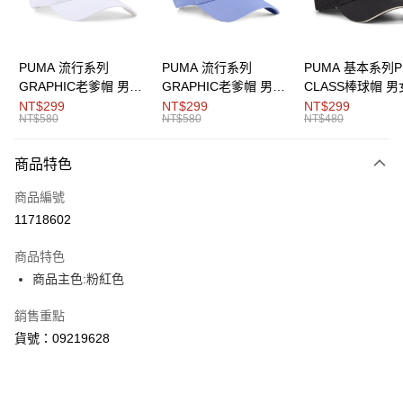
悠遊付
Google Pay
PUMA 流行系列
PUMA 流行系列
PUMA 基本系列P
GRAPHIC老爹帽 男女
GRAPHIC老爹帽 男女
CLASS棒球帽 
運送方式
共同
共同
同
NT$299
NT$299
NT$299
NT$580
NT$580
NT$480
宅配(離島恕不配送)
每筆NT$150，滿NT$1,800(含以上)免運費
商品特色
商品編號
11718602
商品特色
商品主色:粉紅色
銷售重點
貨號：09219628