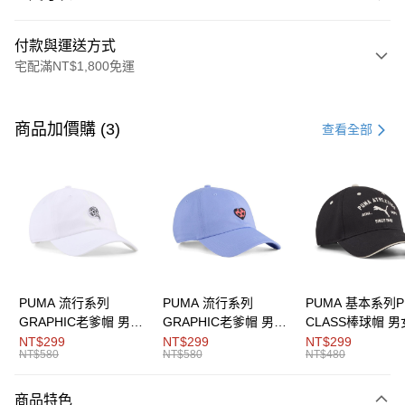
付款與運送方式
宅配滿NT$1,800免運
付款方式
信用卡一次付款
商品加價購 (3)
查看全部
LINE Pay
Apple Pay
街口支付
悠遊付
Google Pay
PUMA 流行系列
PUMA 流行系列
PUMA 基本系列P
GRAPHIC老爹帽 男女
GRAPHIC老爹帽 男女
CLASS棒球帽 
貨到付款
共同
共同
同
NT$299
NT$299
NT$299
NT$580
NT$580
NT$480
運送方式
商品特色
宅配(離島恕不配送)