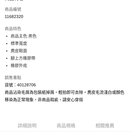
每筆NT$150，滿NT$1,800(含以上)免運費
商品編號
11682320
宅配貨到付款(離島恕不配送)
每筆NT$180
商品特色
商品主色:黑色
標準寬度
麂皮鞋面
腳上方橡膠帶
橡膠外底
銷售重點
貨號：40128706
商品沾染毛屑為包裝紙掉屑，輕拍即可去除。麂皮毛流淺白或顏色
移染為正常現象，非商品瑕疵，請安心穿搭
詳細說明
商品規格
相關推薦