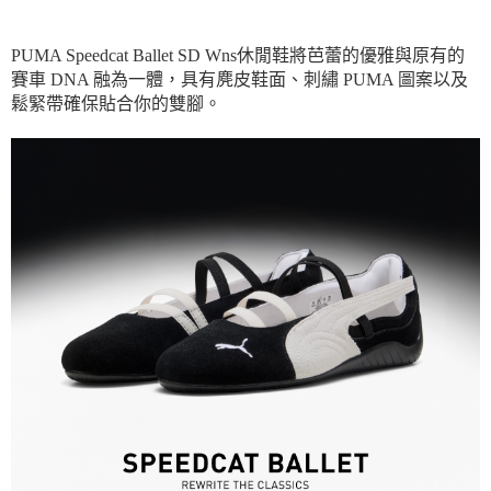
PUMA Speedcat Ballet SD Wns休閒鞋將芭蕾的優雅與原有的
賽車 DNA 融為一體，具有麂皮鞋面、刺繡 PUMA 圖案以及
鬆緊帶確保貼合你的雙腳。