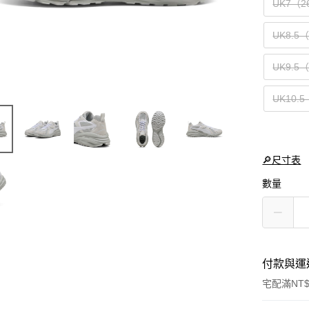
UK7（2
UK8.5
UK9.5
UK10.
🔎尺寸表
數量
付款與運
宅配滿NT$