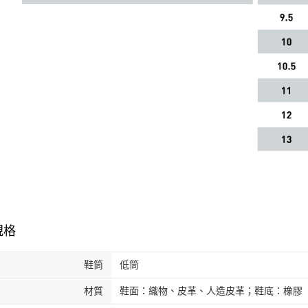
規格
鞋筒
低筒
材質
鞋面：織物、皮革、人造皮革；鞋底：橡膠