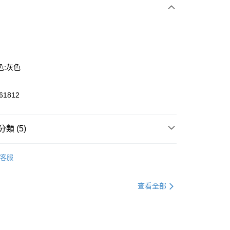
次付款
色:灰色
1812
y
類 (5)
定新品2件8折
客服
款
休閒運動鞋
款
休閒運動鞋
查看全部
恕不配送)
款
新品鞋款
50，滿NT$1,800(含以上)免運費
款
新品鞋款
款(離島恕不配送)