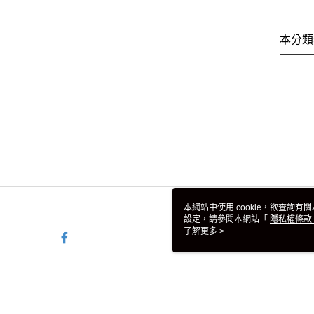
本分類
本網站中使用 cookie，欲查詢有關
設定，請參閱本網站「
隱私權條款
使用 cookie。
了解更多 >