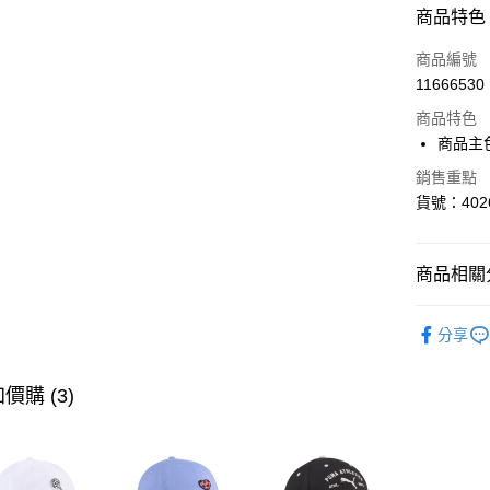
付款方式
商品特色
信用卡一
商品編號
11666530
LINE Pay
商品特色
Apple Pay
商品主
街口支付
銷售重點
貨號：4026
悠遊付
Google Pa
商品相關分
貨到付款
SALE
指
分享
女性
鞋
運送方式
男性
鞋
價購 (3)
宅配(離島
女性
鞋
每筆NT$1
男性
鞋
宅配貨到付