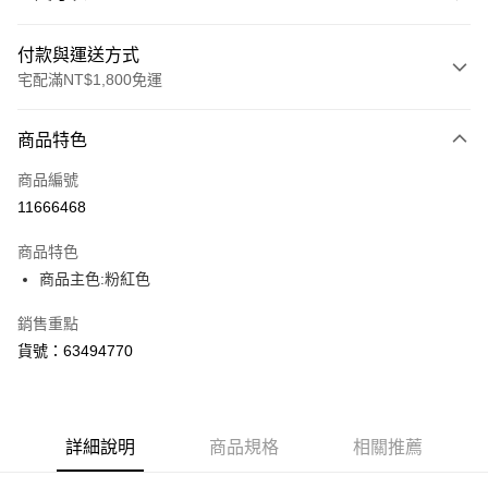
付款與運送方式
宅配滿NT$1,800免運
付款方式
商品特色
信用卡一次付款
商品編號
LINE Pay
11666468
Apple Pay
商品特色
街口支付
商品主色:粉紅色
悠遊付
銷售重點
貨號：63494770
Google Pay
運送方式
宅配(離島恕不配送)
詳細說明
商品規格
相關推薦
每筆NT$150，滿NT$1,800(含以上)免運費