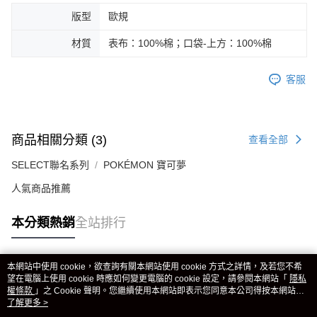
版型
歐規
材質
表布：100%棉；口袋-上方：100%棉
客服
商品相關分類 (3)
查看全部
SELECT聯名系列
POKÉMON 寶可夢
人氣商品推薦
本分類熱銷
全站排行
本網站中使用 cookie，欲查詢有關本網站使用 cookie 方式之詳情，及若您不希
熱門標籤
望在電腦上使用 cookie 時應如何變更電腦的 cookie 設定，請參閱本網站「
隱私
權條款
」之 Cookie 聲明。您繼續使用本網站即表示您同意本公司得按本網站使
用條款之 Cookie 聲明使用 cookie。
了解更多 >