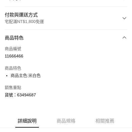
付款與運送方式
宅配滿NT$1,800免運
付款方式
商品特色
信用卡一次付款
商品編號
LINE Pay
11666466
Apple Pay
商品特色
街口支付
商品主色:米白色
悠遊付
銷售重點
貨號：63494687
Google Pay
運送方式
宅配(離島恕不配送)
詳細說明
商品規格
相關推薦
每筆NT$150，滿NT$1,800(含以上)免運費