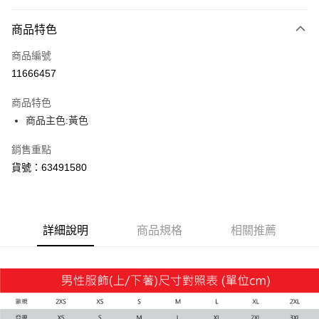
付款方式
商品特色
信用卡一次付款
商品編號
LINE Pay
11666457
Apple Pay
商品特色
街口支付
商品主色:黃色
悠遊付
銷售重點
貨號：63491580
Google Pay
運送方式
宅配(離島恕不配送)
詳細說明
商品規格
相關推薦
每筆NT$150，滿NT$1,800(含以上)免運費