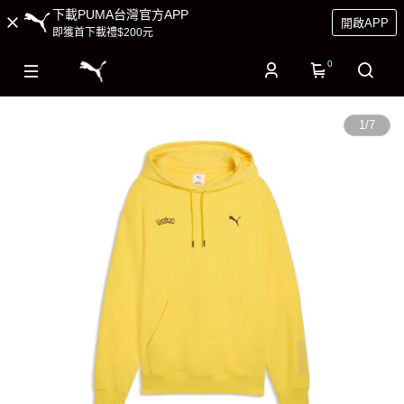
下載PUMA台灣官方APP
開啟APP
即獲首下載禮$200元
0
1
/
7