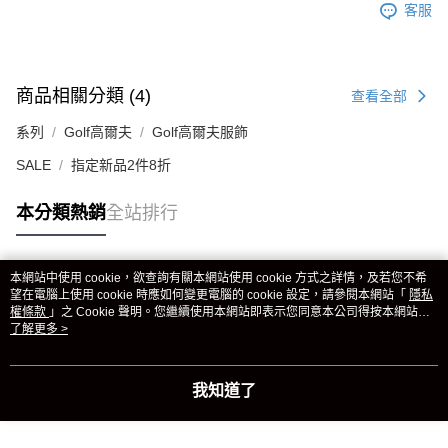
客服
商品相關分類 (4)
查看全部
系列
Golf高爾夫
Golf高爾夫服飾
SALE
指定新品2件8折
本分類熱銷
全站排行
本網站中使用 cookie，欲查詢有關本網站使用 cookie 方式之詳情，及若您不希
熱門標籤
望在電腦上使用 cookie 時應如何變更電腦的 cookie 設定，請參閱本網站「
隱私
權條款
」之 Cookie 聲明。您繼續使用本網站即表示您同意本公司得按本網站使
用條款之 Cookie 聲明使用 cookie。
了解更多 >
我知道了