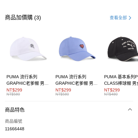
付款方式
信用卡一次付款
商品加價購 (3)
查看全部
LINE Pay
Apple Pay
街口支付
悠遊付
Google Pay
PUMA 流行系列
PUMA 流行系列
PUMA 基本系列P
GRAPHIC老爹帽 男女
GRAPHIC老爹帽 男女
CLASS棒球帽 
貨到付款
共同
共同
同
NT$299
NT$299
NT$299
NT$580
NT$580
NT$480
運送方式
商品特色
付款後全家取貨
每筆NT$100，滿NT$1,800(含以上)免運費
商品編號
11666448
付款後7-11取貨