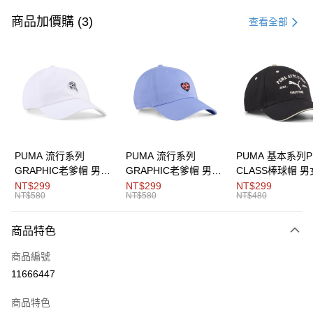
信用卡一次付款
商品加價購 (3)
查看全部
LINE Pay
Apple Pay
街口支付
悠遊付
Google Pay
PUMA 流行系列
PUMA 流行系列
PUMA 基本系列P
GRAPHIC老爹帽 男女
GRAPHIC老爹帽 男女
CLASS棒球帽 
貨到付款
共同
共同
同
NT$299
NT$299
NT$299
NT$580
NT$580
NT$480
運送方式
商品特色
付款後全家取貨
每筆NT$100，滿NT$1,800(含以上)免運費
商品編號
11666447
付款後7-11取貨
每筆NT$100，滿NT$1,800(含以上)免運費
商品特色