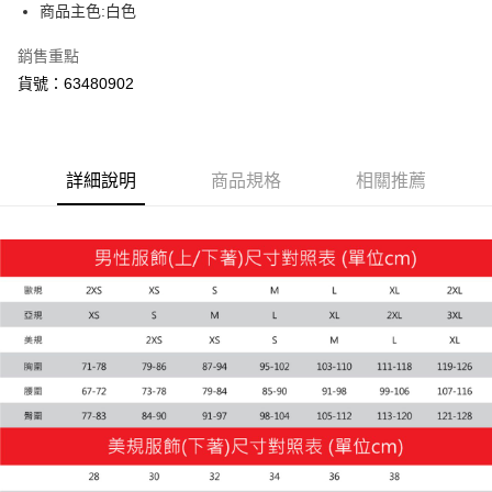
商品主色:白色
宅配(離島恕不配送)
每筆NT$150，滿NT$1,800(含以上)免運費
銷售重點
貨號：63480902
宅配貨到付款(離島恕不配送)
每筆NT$180
詳細說明
商品規格
相關推薦