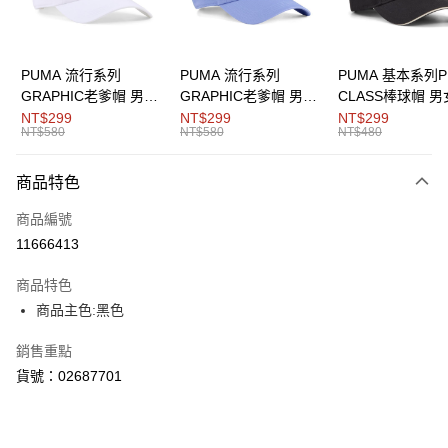
悠遊付
Google Pay
PUMA 流行系列
PUMA 流行系列
PUMA 基本系列P
GRAPHIC老爹帽 男女
GRAPHIC老爹帽 男女
CLASS棒球帽 
貨到付款
共同
共同
同
NT$299
NT$299
NT$299
NT$580
NT$580
NT$480
運送方式
商品特色
付款後全家取貨
每筆NT$100，滿NT$1,800(含以上)免運費
商品編號
11666413
付款後7-11取貨
每筆NT$100，滿NT$1,800(含以上)免運費
商品特色
商品主色:黑色
宅配(離島恕不配送)
每筆NT$150，滿NT$1,800(含以上)免運費
銷售重點
貨號：02687701
宅配貨到付款(離島恕不配送)
每筆NT$180