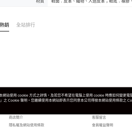
材質
鞋面：皮革、織物、人造皮革；鞋底：橡膠、
熱銷
全站排行
本網站使用 cookie 方式之詳情，及若您不希望在電腦上使用 cookie 時應如何變更電腦的
」之 Cookie 聲明。您繼續使用本網站即表示您同意本公司得按本網站使用條款之 Coo
關於我們
客服資訊
品牌故事
購物說明
商店簡介
客服留言
隱私權及網站使用條款
會員權益聲明