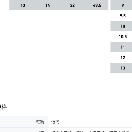
規格
鞋筒
低筒