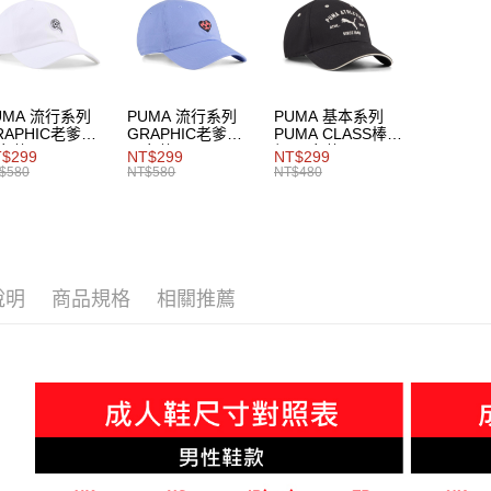
男性
鞋
宅配貨到付
系列
Mo
每筆NT$1
UMA 流行系列
PUMA 流行系列
PUMA 基本系列
RAPHIC老爹帽
GRAPHIC老爹帽
PUMA CLASS棒球
女共同
男女共同
帽 男女共同
$299
NT$299
NT$299
$580
NT$580
NT$480
說明
商品規格
相關推薦