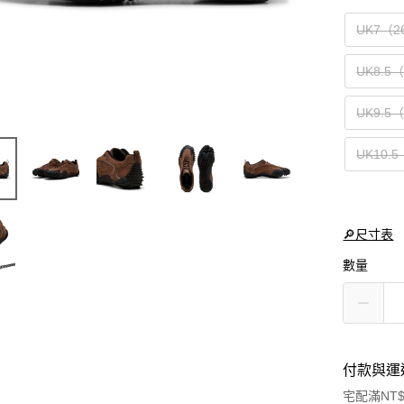
UK7（2
UK8.5
UK9.5
UK10.
🔎尺寸表
數量
付款與運
宅配滿NT$