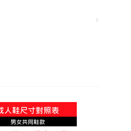
款
新品鞋款
款(離島恕不配送)
stro
80