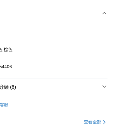
次付款
色:棕色
4406
y
類 (6)
定新品2件8折
客服
款
賽車運動鞋
款
賽車運動鞋
查看全部
恕不配送)
款
新品鞋款
50，滿NT$1,800(含以上)免運費