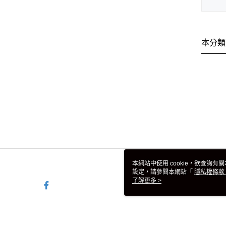
本分類
本網站中使用 cookie，欲查詢有關
設定，請參閱本網站「
隱私權條款
使用 cookie。
了解更多 >