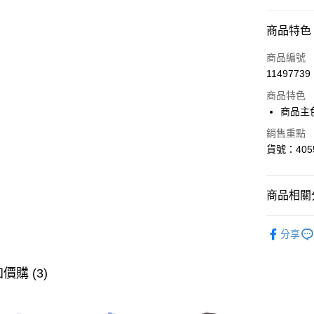
付款方式
商品特色
信用卡一
商品編號
11497739
LINE Pay
商品特色
Apple Pay
商品主
街口支付
銷售重點
貨號：4055
悠遊付
Google Pa
商品相關分
貨到付款
SALE
指
分享
女性
鞋
運送方式
男性
鞋
價購 (3)
宅配(離島
女性
鞋
每筆NT$1