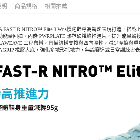
說明
商品規格
相關推薦
A FAST-R NITRO™ Elite 3 Wns慢跑鞋專為競速表現打造，搭載
勁能量回彈。內嵌 PWRPLATE 熱塑碳纖維推進片，提升能
TRAWEAVE 工程布料，具備結構支撐與四向彈性，減少摩擦
MAGRIP 橡膠大底，強化多地形抓地力，無論賽道或日常訓練皆