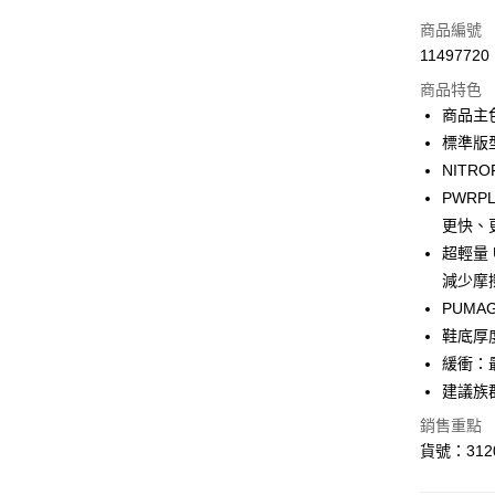
信用卡一
商品編號
11497720
LINE Pay
商品特色
Apple Pay
商品主
標準版
街口支付
NITR
悠遊付
PWR
更快、
Google Pa
超輕量 
減少摩
運送方式
PUMA
鞋底厚度
宅配(離島
緩衝：
每筆NT$1
建議族
銷售重點
貨號：3120