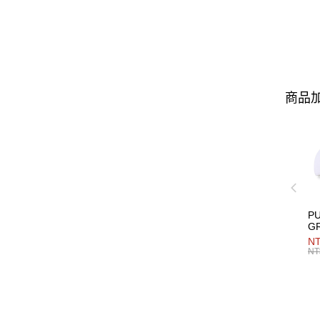
商品加
P
G
男
NT
NT