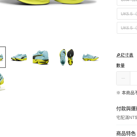
UK5.5
UK6.5
🔎尺寸表
數量
※ 本商品
付款與運
宅配滿NT$
付款方式
商品特色