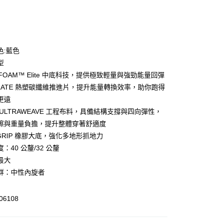
次付款
色:藍色
型
OFOAM™ Elite 中底科技，提供極致輕量與強勁能量回彈
PLATE 熱塑碳纖維推進片，提升能量轉換效率，助你跑得
更遠
y
ULTRAWEAVE 工程布料，具備結構支撐與四向彈性，
擦與重量負擔，提升整體穿著舒適度
GRIP 橡膠大底，強化多地形抓地力
：40 公釐/32 公釐
恕不配送)
最大
50，滿NT$1,800(含以上)免運費
群：中性內旋者
6108