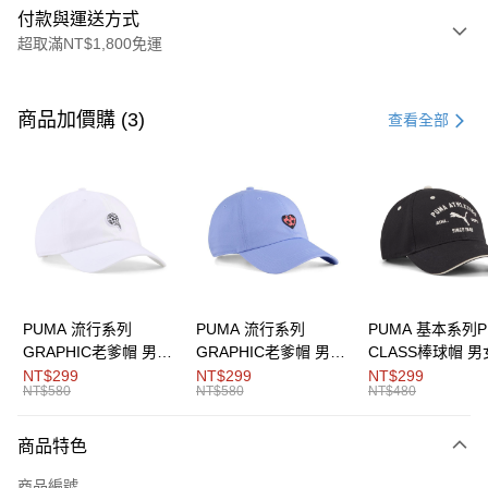
付款與運送方式
超取滿NT$1,800免運
付款方式
信用卡一次付款
商品加價購 (3)
查看全部
LINE Pay
Apple Pay
街口支付
悠遊付
Google Pay
PUMA 流行系列
PUMA 流行系列
PUMA 基本系列P
GRAPHIC老爹帽 男女
GRAPHIC老爹帽 男女
CLASS棒球帽 
貨到付款
共同
共同
同
NT$299
NT$299
NT$299
NT$580
NT$580
NT$480
運送方式
商品特色
付款後全家取貨
每筆NT$100，滿NT$1,800(含以上)免運費
商品編號