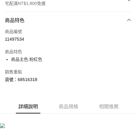
宅配滿NT$1,800免運
付款方式
商品特色
信用卡一次付款
商品編號
LINE Pay
11497534
Apple Pay
商品特色
街口支付
商品主色:粉紅色
悠遊付
銷售重點
貨號：68516318
Google Pay
運送方式
宅配(離島恕不配送)
詳細說明
商品規格
相關推薦
每筆NT$150，滿NT$1,800(含以上)免運費