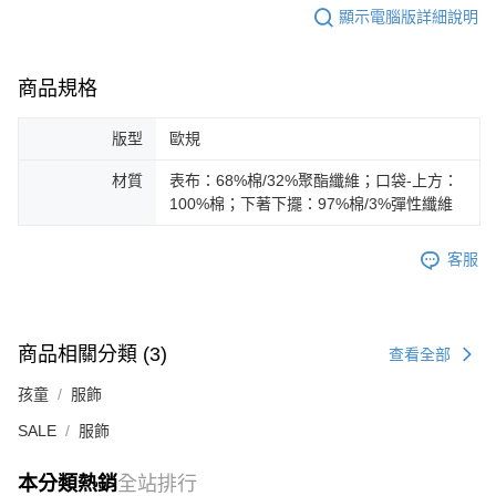
顯示電腦版詳細說明
商品規格
版型
歐規
材質
表布：68%棉/32%聚酯纖維；口袋-上方：
100%棉；下著下擺：97%棉/3%彈性纖維
客服
商品相關分類 (3)
查看全部
孩童
服飾
SALE
服飾
本分類熱銷
全站排行