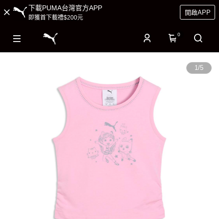
下載PUMA台灣官方APP
開啟APP
即獲首下載禮$200元
0
1
/
5