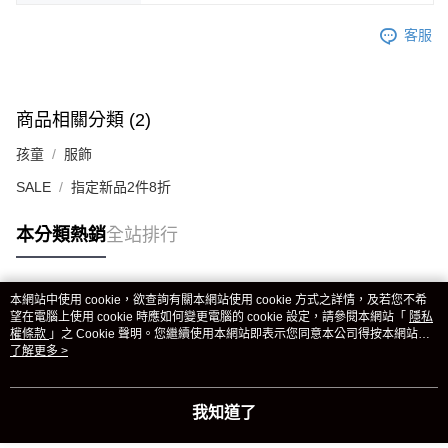
客服
商品相關分類 (2)
孩童
服飾
SALE
指定新品2件8折
本分類熱銷
全站排行
本網站中使用 cookie，欲查詢有關本網站使用 cookie 方式之詳情，及若您不希
熱門標籤
望在電腦上使用 cookie 時應如何變更電腦的 cookie 設定，請參閱本網站「
隱私
權條款
」之 Cookie 聲明。您繼續使用本網站即表示您同意本公司得按本網站使
用條款之 Cookie 聲明使用 cookie。
了解更多 >
我知道了