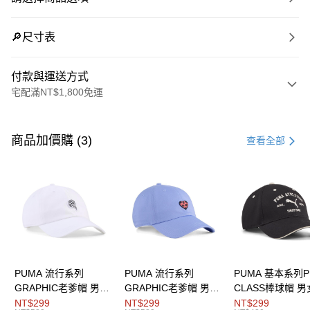
🔎尺寸表
付款與運送方式
宅配滿NT$1,800免運
付款方式
信用卡一次付款
商品加價購 (3)
查看全部
LINE Pay
Apple Pay
街口支付
悠遊付
Google Pay
PUMA 流行系列
PUMA 流行系列
PUMA 基本系列P
GRAPHIC老爹帽 男女
GRAPHIC老爹帽 男女
CLASS棒球帽 
運送方式
共同
共同
同
NT$299
NT$299
NT$299