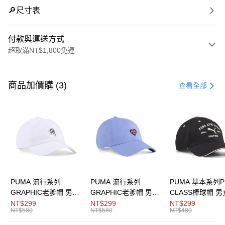
🔎尺寸表
付款與運送方式
超取滿NT$1,800免運
付款方式
信用卡一次付款
商品加價購 (3)
查看全部
LINE Pay
Apple Pay
街口支付
悠遊付
Google Pay
PUMA 流行系列
PUMA 流行系列
PUMA 基本系列P
GRAPHIC老爹帽 男女
GRAPHIC老爹帽 男女
CLASS棒球帽 
貨到付款
共同
共同
同
NT$299
NT$299
NT$299
NT$580
NT$580
NT$480
運送方式