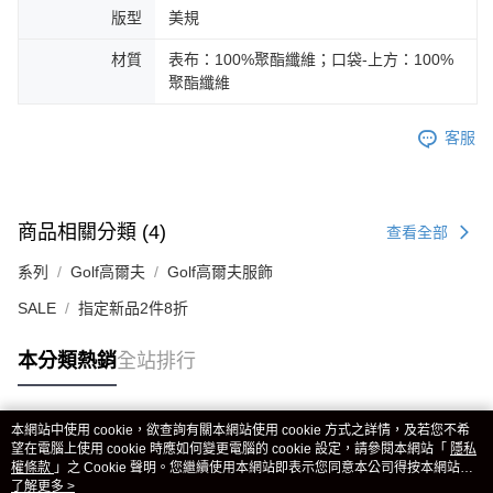
版型
美規
材質
表布：100%聚酯纖維；口袋-上方：100%
聚酯纖維
客服
商品相關分類 (4)
查看全部
系列
Golf高爾夫
Golf高爾夫服飾
SALE
指定新品2件8折
本分類熱銷
全站排行
本網站中使用 cookie，欲查詢有關本網站使用 cookie 方式之詳情，及若您不希
熱門標籤
望在電腦上使用 cookie 時應如何變更電腦的 cookie 設定，請參閱本網站「
隱私
權條款
」之 Cookie 聲明。您繼續使用本網站即表示您同意本公司得按本網站使
用條款之 Cookie 聲明使用 cookie。
了解更多 >