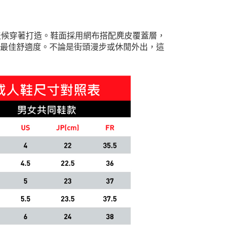
，專為全天候穿著打造。鞋面採用網布搭配麂皮覆蓋層，
果和最佳舒適度。不論是街頭漫步或休閒外出，這