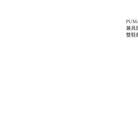
​P
兼具
雙鞋