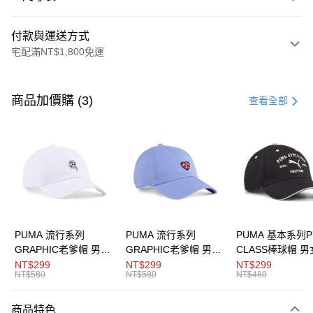
付款與運送方式
宅配滿NT$1,800免運
付款方式
信用卡一次付款
商品加價購 (3)
查看全部
LINE Pay
Apple Pay
街口支付
悠遊付
Google Pay
PUMA 流行系列
PUMA 流行系列
PUMA 基本系列P
GRAPHIC老爹帽 男女
GRAPHIC老爹帽 男女
CLASS棒球帽 
貨到付款
共同
共同
同
NT$299
NT$299
NT$299
NT$580
NT$580
NT$480
運送方式
商品特色
宅配(離島恕不配送)