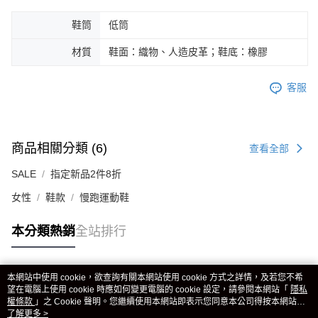
鞋筒
低筒
材質
鞋面：織物、人造皮革；鞋底：橡膠
客服
商品相關分類 (6)
查看全部
SALE
指定新品2件8折
女性
鞋款
慢跑運動鞋
本分類熱銷
全站排行
本網站中使用 cookie，欲查詢有關本網站使用 cookie 方式之詳情，及若您不希
熱門標籤
望在電腦上使用 cookie 時應如何變更電腦的 cookie 設定，請參閱本網站「
隱私
權條款
」之 Cookie 聲明。您繼續使用本網站即表示您同意本公司得按本網站使
用條款之 Cookie 聲明使用 cookie。
了解更多 >