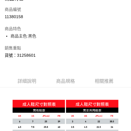
每筆NT$150，滿NT$1,800(含以上)免運費
商品編號
11380158
宅配貨到付款(離島恕不配送)
每筆NT$180
商品特色
商品主色:黑色
銷售重點
貨號：31258601
詳細說明
商品規格
相關推薦