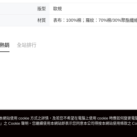
版型
歐規
材質
表布：100%棉；羅紋：70%棉/30%聚酯纖
熱銷
全站排行
本網站使用 cookie 方式之詳情，及若您不希望在電腦上使用 cookie 時應如何變更電腦的
」之 Cookie 聲明。您繼續使用本網站即表示您同意本公司得按本網站使用條款之 Coo
關於我們
客服資訊
品牌故事
購物說明