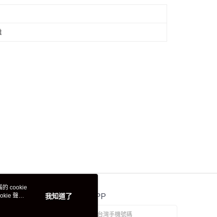
維
 cookie
kie 聲明
我知道了
官方APP