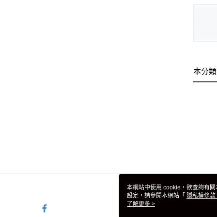
本分類
本網站中使用 cookie，欲查詢有關
設定，請參閱本網站「
隱私權條款
使用 cookie。
了解更多 >