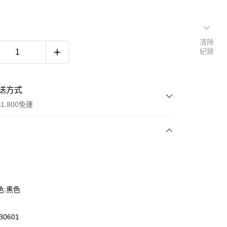
清除
紀錄
送方式
1,800免運
次付款
色:黑色
0601