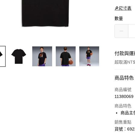
🔎尺寸表
數量
付款與運
超取滿NT$
付款方式
商品特色
信用卡一
商品編號
11380069
LINE Pay
商品特色
Apple Pay
商品主
街口支付
銷售重點
貨號：6923
悠遊付