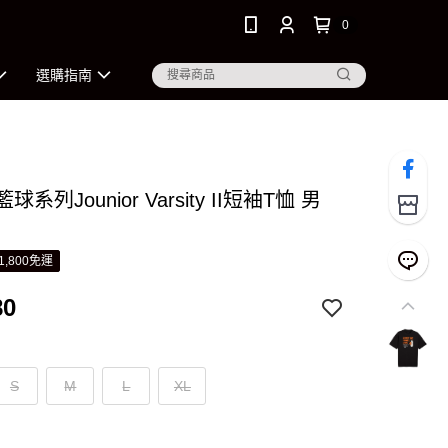
0
選購指南
籃球系列Jounior Varsity II短袖T恤 男
1,800免運
80
S
M
L
XL