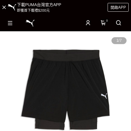
下載PUMA台灣官方APP
開啟APP
即獲首下載禮$200元
0
1
/
7