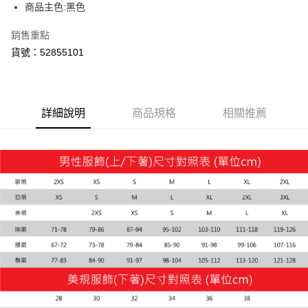
商品主色:黑色
宅配(離島恕不配送)
每筆NT$150，滿NT$1,800(含以上)免運費
銷售重點
貨號：52855101
宅配貨到付款(離島恕不配送)
每筆NT$180
詳細說明
商品規格
相關推薦