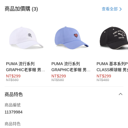
信用卡一次付款
商品加價購 (3)
查看全部
LINE Pay
Apple Pay
街口支付
悠遊付
Google Pay
PUMA 流行系列
PUMA 流行系列
PUMA 基本系列P
GRAPHIC老爹帽 男女
GRAPHIC老爹帽 男女
CLASS棒球帽 
貨到付款
共同
共同
同
NT$299
NT$299
NT$299
NT$580
NT$580
NT$480
運送方式
商品特色
付款後全家取貨
每筆NT$100，滿NT$1,800(含以上)免運費
商品編號
11379984
付款後7-11取貨
每筆NT$100，滿NT$1,800(含以上)免運費
商品特色