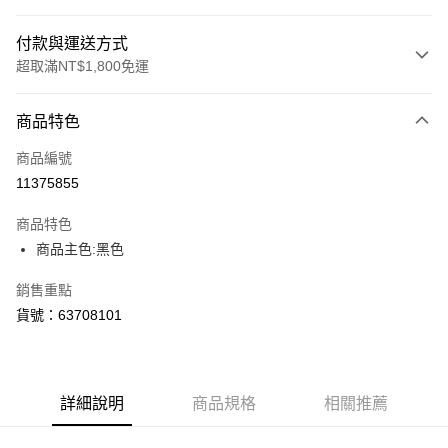
付款與運送方式
超取滿NT$1,800免運
付款方式
商品特色
信用卡一次付款
商品編號
LINE Pay
11375855
Apple Pay
商品特色
街口支付
商品主色:黑色
悠遊付
銷售重點
貨號：63708101
Google Pay
貨到付款
詳細說明
商品規格
相關推薦
運送方式
付款後全家取貨