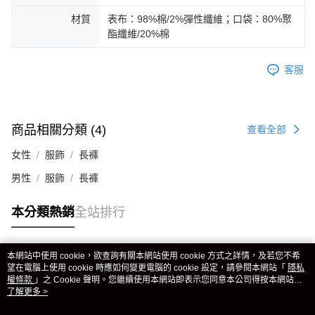
材質
表布：98%棉/2%彈性纖維；口袋：80%聚
酯纖維/20%棉
客服
商品相關分類 (4)
查看全部
女性
服飾
長褲
男性
服飾
長褲
本分類熱銷
全站排行
本網站中使用 cookie，欲查詢有關本網站使用 cookie 方式之詳情，及若您不希
熱門標籤
望在電腦上使用 cookie 時應如何變更電腦的 cookie 設定，請參閱本網站「
隱私
權條款
」之 Cookie 聲明。您繼續使用本網站即表示您同意本公司得按本網站使
用條款之 Cookie 聲明使用 cookie。
了解更多 >