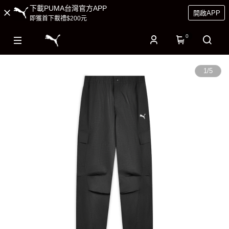
下載PUMA台灣官方APP
開啟APP
即獲首下載禮$200元
0
1
/
5