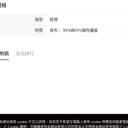
規格
版型
歐規
材質
表布： 95%棉/5%彈性纖維
熱銷
全站排行
本網站使用 cookie 方式之詳情，及若您不希望在電腦上使用 cookie 時應如何變更電腦的
」之 Cookie 聲明。您繼續使用本網站即表示您同意本公司得按本網站使用條款之 Coo
關於我們
客服資訊