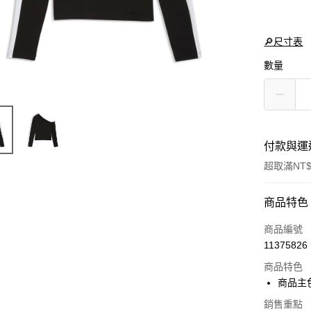
🔎尺寸表
數量
付款與運
超取滿NT$
付款方式
商品特色
信用卡一
商品編號
11375826
LINE Pay
商品特色
Apple Pay
商品主
街口支付
銷售重點