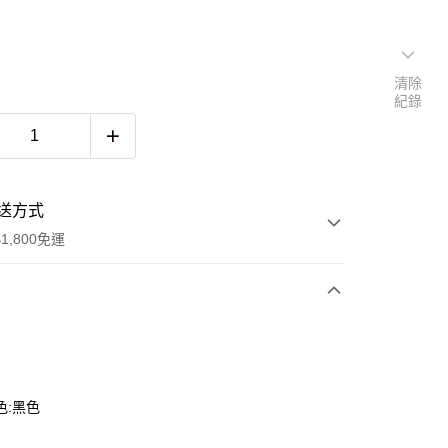
清除
紀錄
送方式
1,800免運
次付款
色:黑色