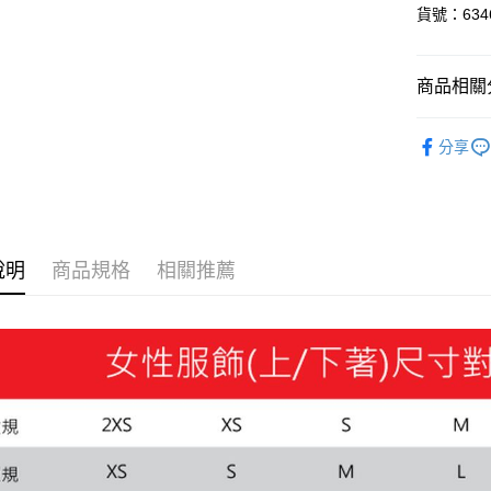
貨號：6346
悠遊付
Google Pa
商品相關分
貨到付款
女性
服
分享
女性
服
運送方式
付款後全
每筆NT$1
說明
商品規格
相關推薦
付款後7-1
每筆NT$1
宅配(離島
每筆NT$1
宅配貨到付
每筆NT$1