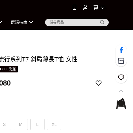
0
選購指南
 流行系列T7 斜肩薄長T恤 女性
1,800免運
080
S
M
L
XL