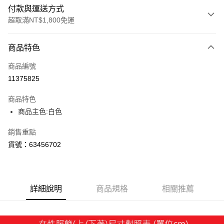
付款與運送方式
超取滿NT$1,800免運
付款方式
商品特色
信用卡一次付款
商品編號
LINE Pay
11375825
Apple Pay
商品特色
街口支付
商品主色:白色
悠遊付
銷售重點
貨號：63456702
Google Pay
貨到付款
詳細說明
商品規格
相關推薦
運送方式
付款後全家取貨
每筆NT$100，滿NT$1,800(含以上)免運費