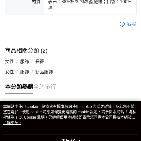
材質
表布：68%棉/32%聚酯纖維；口袋：100%
棉
客服
商品相關分類 (2)
女性
服飾
長褲
女性
服飾
新品服飾
本分類熱銷
全站排行
本網站中使用 cookie，欲查詢有關本網站使用 cookie 方式之詳情，及若您不希
熱門標籤
望在電腦上使用 cookie 時應如何變更電腦的 cookie 設定，請參閱本網站「
隱私
權條款
」之 Cookie 聲明。您繼續使用本網站即表示您同意本公司得按本網站使
用條款之 Cookie 聲明使用 cookie。
了解更多 >