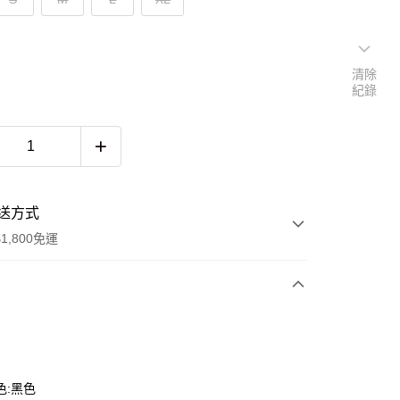
清除
紀錄
送方式
1,800免運
次付款
色:黑色