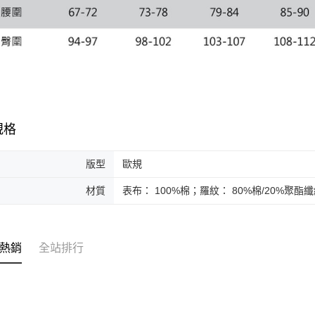
規格
版型
歐規
材質
表布： 100%棉；羅紋： 80%棉/20%聚酯
熱銷
全站排行