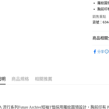
羅紋圓
街口支付
胸前印有 
悠遊付
銷售重點
貨號：6344
Google Pa
貨到付款
商品相關分
運送方式
女性
服
分享
男性
服
付款後全
每筆NT$1
女性
服
男性
服
付款後7-1
每筆NT$1
說明
商品規格
相關推薦
宅配(離島
每筆NT$1
宅配貨到付
MA 流行系列Future Archive短袖T恤採用羅紋圓領設計，胸前印有 PUM