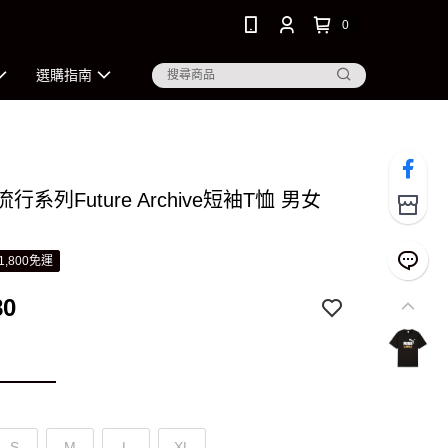
0
選購指南
流行系列Future Archive短袖T恤 男女
1,800免運
80
S
M
L
XL