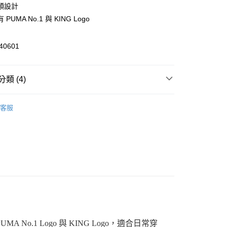
領設計
PUMA No.1 與 KING Logo
0601
y
類 (4)
飾
短袖
客服
飾
短袖
家取貨
00，滿NT$1,800(含以上)免運費
飾
新品服飾
飾
新品服飾
1取貨
00，滿NT$1,800(含以上)免運費
恕不配送)
50，滿NT$1,800(含以上)免運費
款(離島恕不配送)
A No.1 Logo 與 KING Logo，適合日常穿