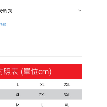
y
類 (3)
飾
外套
客服
飾
新品服飾
nning 慢跑
Running 慢跑服飾
恕不配送)
50，滿NT$1,800(含以上)免運費
款(離島恕不配送)
80