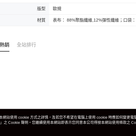
版型
歐規
材質
表布： 88%聚酯纖維,12%彈性纖維；口袋：
熱銷
全站排行
本網站使用 cookie 方式之詳情，及若您不希望在電腦上使用 cookie 時應如何變更電腦的
」之 Cookie 聲明。您繼續使用本網站即表示您同意本公司得按本網站使用條款之 Coo
關於我們
客服資訊
品牌故事
購物說明