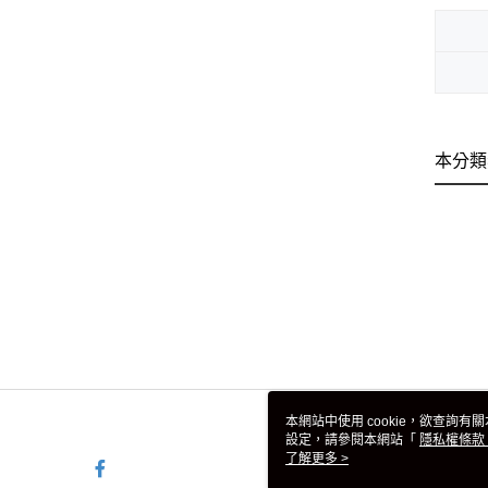
本分類
本網站中使用 cookie，欲查詢有關
設定，請參閱本網站「
隱私權條款
使用 cookie。
了解更多 >