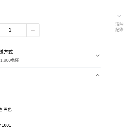
清除
紀錄
送方式
1,800免運
次付款
色:黑色
1801