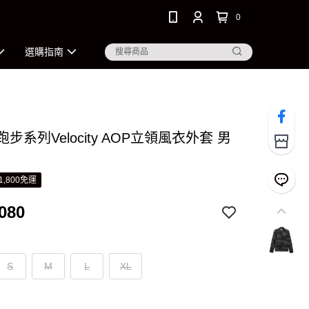
0
選購指南
 跑步系列Velocity AOP立領風衣外套 男
1,800免運
080
S
M
L
XL