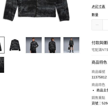
🔎尺寸表
數量
付款與運
宅配滿NT$
付款方式
商品特色
信用卡一
商品編號
11375812
LINE Pay
商品特色
Apple Pay
商品主
街口支付
銷售重點
貨號：5284
悠遊付