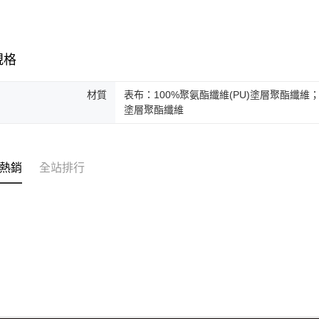
規格
材質
表布：100%聚氨酯纖維(PU)塗層聚酯纖維；
塗層聚酯纖維
熱銷
全站排行