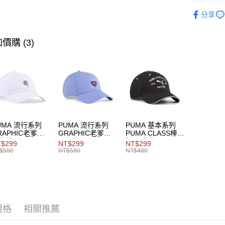
女性
配
分享
男性
配
運送方式
價購 (3)
宅配(離島
每筆NT$1
宅配貨到付
每筆NT$1
UMA 流行系列
PUMA 流行系列
PUMA 基本系列
RAPHIC老爹帽
GRAPHIC老爹帽
PUMA CLASS棒球
女共同
男女共同
帽 男女共同
$299
NT$299
NT$299
$580
NT$580
NT$480
規格
相關推薦