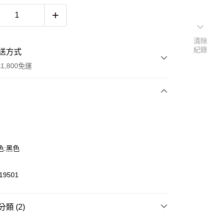
清除
紀錄
送方式
1,800免運
次付款
色:黑色
9501
y
類 (2)