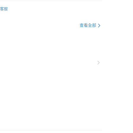
件
後背包
客服
件
後背包
查看全部
恕不配送)
50，滿NT$1,800(含以上)免運費
款(離島恕不配送)
80