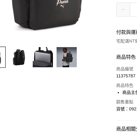
付款與運
宅配滿NT$
付款方式
商品特色
信用卡一
商品編號
11375787
LINE Pay
商品特色
Apple Pay
商品主
街口支付
銷售重點
貨號：0921
悠遊付
Google Pa
商品相關分
貨到付款