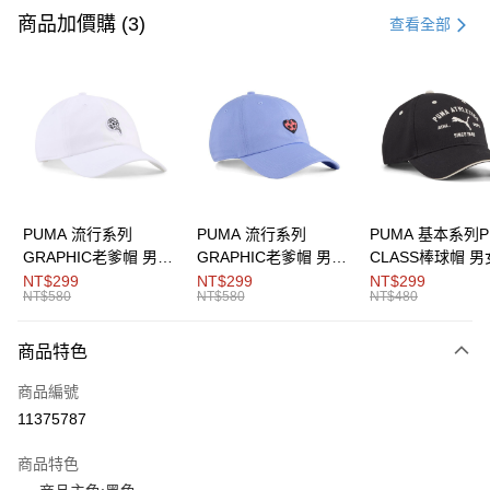
信用卡一次付款
商品加價購 (3)
查看全部
LINE Pay
Apple Pay
街口支付
悠遊付
Google Pay
PUMA 流行系列
PUMA 流行系列
PUMA 基本系列P
GRAPHIC老爹帽 男女
GRAPHIC老爹帽 男女
CLASS棒球帽 
貨到付款
共同
共同
同
NT$299
NT$299
NT$299
NT$580
NT$580
NT$480
運送方式
商品特色
宅配(離島恕不配送)
每筆NT$150，滿NT$1,800(含以上)免運費
商品編號
11375787
宅配貨到付款(離島恕不配送)
每筆NT$180
商品特色