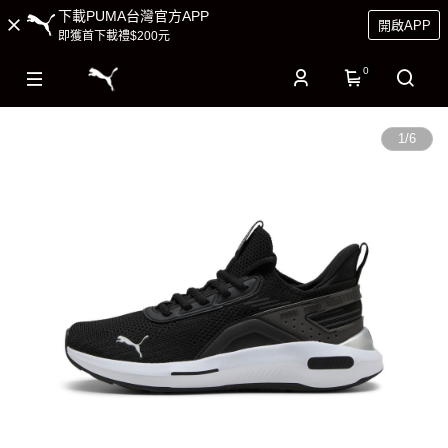
下載PUMA台灣官方APP
開啟APP
即獲首下載禮$200元
0
1
/
6