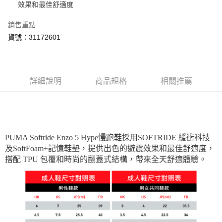
效果和最佳舒適度
運送方式
宅配(離島恕不配送)
銷售重點
每筆NT$150，滿NT$1,800(含以上)免運費
貨號：31172601
宅配貨到付款(離島恕不配送)
每筆NT$180
詳細說明
商品規格
相關推薦
PUMA Softride Enzo 5 Hype慢跑鞋採用SOFTRIDE 緩衝科技
及SoftFoam+記憶鞋墊，提供出色的避震效果和最佳舒適度，
搭配 TPU 包覆和時尚的翻蓋式結構，帶來全天舒適體驗。