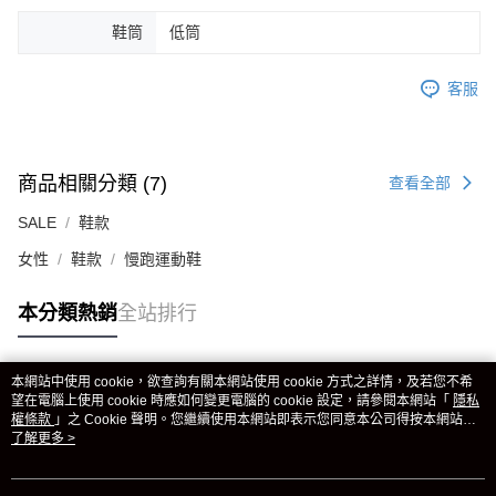
鞋筒
低筒
客服
商品相關分類 (7)
查看全部
SALE
鞋款
女性
鞋款
慢跑運動鞋
本分類熱銷
全站排行
本網站中使用 cookie，欲查詢有關本網站使用 cookie 方式之詳情，及若您不希
熱門標籤
望在電腦上使用 cookie 時應如何變更電腦的 cookie 設定，請參閱本網站「
隱私
權條款
」之 Cookie 聲明。您繼續使用本網站即表示您同意本公司得按本網站使
用條款之 Cookie 聲明使用 cookie。
了解更多 >