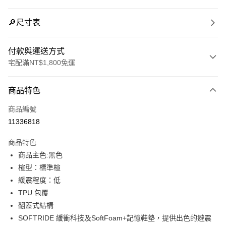
🔎尺寸表
付款與運送方式
宅配滿NT$1,800免運
付款方式
商品特色
信用卡一次付款
商品編號
LINE Pay
11336818
Apple Pay
商品特色
街口支付
商品主色:黑色
楦型：標準楦
悠遊付
緩震程度：低
Google Pay
TPU 包覆
翻蓋式結構
貨到付款
SOFTRIDE 緩衝科技及SoftFoam+記憶鞋墊，提供出色的避震