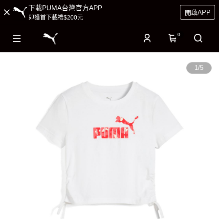
下載PUMA台灣官方APP
開啟APP
即獲首下載禮$200元
0
1
/
5