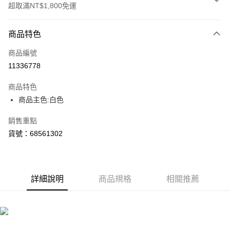
超取滿NT$1,800免運
付款方式
商品特色
信用卡一次付款
商品編號
LINE Pay
11336778
Apple Pay
商品特色
街口支付
商品主色:白色
悠遊付
銷售重點
貨號：68561302
Google Pay
貨到付款
詳細說明
商品規格
相關推薦
運送方式
付款後全家取貨
每筆NT$100，滿NT$1,800(含以上)免運費
付款後7-11取貨