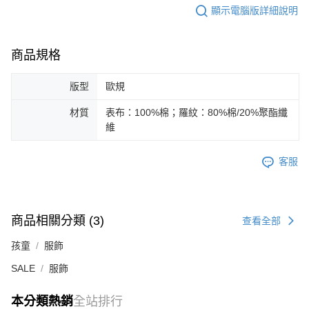
顯示電腦版詳細說明
每筆NT$100，滿NT$1,800(含以上)免運費
宅配(離島恕不配送)
商品規格
每筆NT$150，滿NT$1,800(含以上)免運費
版型
歐規
宅配貨到付款(離島恕不配送)
每筆NT$180
材質
表布：100%棉；羅紋：80%棉/20%聚酯纖
維
客服
商品相關分類 (3)
查看全部
孩童
服飾
SALE
服飾
本分類熱銷
全站排行