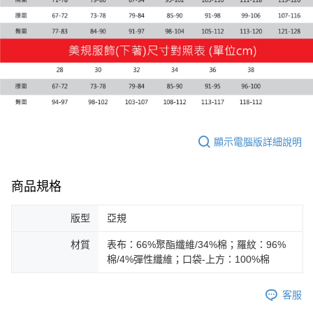
每筆NT$150，滿NT$1,800(含以上)免運費
宅配貨到付款(離島恕不配送)
每筆NT$180
顯示電腦版詳細說明
商品規格
版型
亞規
材質
表布：66%聚酯纖維/34%棉；羅紋：96%
棉/4%彈性纖維；口袋-上方：100%棉
客服