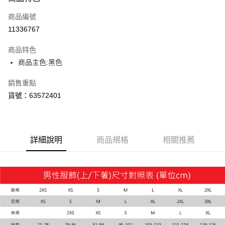
信用卡一次付款
商品編號
LINE Pay
11336767
Apple Pay
商品特色
街口支付
商品主色:黑色
悠遊付
銷售重點
貨號：63572401
Google Pay
貨到付款
詳細說明
商品規格
相關推薦
運送方式
付款後全家取貨
每筆NT$100，滿NT$1,800(含以上)免運費
付款後7-11取貨
每筆NT$100，滿NT$1,800(含以上)免運費
宅配(離島恕不配送)