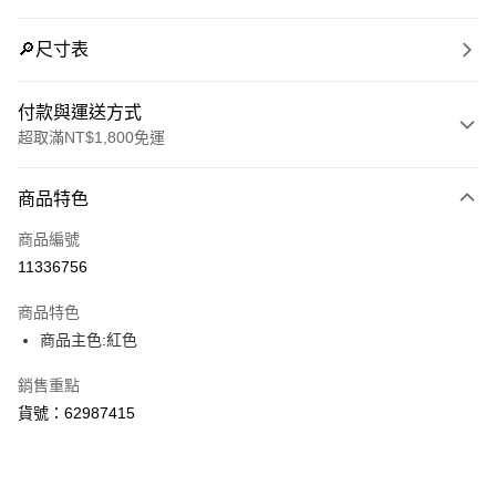
🔎尺寸表
付款與運送方式
超取滿NT$1,800免運
付款方式
商品特色
信用卡一次付款
商品編號
LINE Pay
11336756
Apple Pay
商品特色
街口支付
商品主色:紅色
悠遊付
銷售重點
貨號：62987415
Google Pay
貨到付款