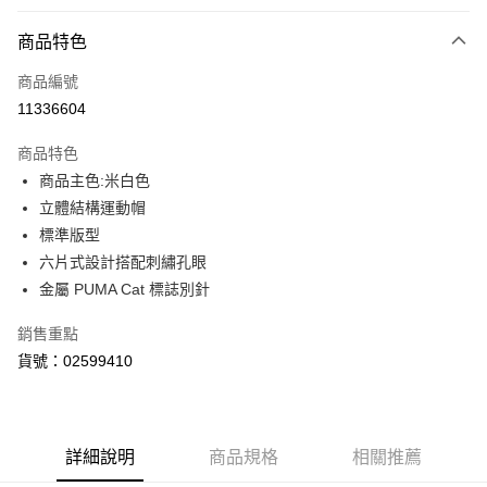
付款方式
商品特色
信用卡一次付款
商品編號
LINE Pay
11336604
Apple Pay
商品特色
街口支付
商品主色:米白色
立體結構運動帽
悠遊付
標準版型
Google Pay
六片式設計搭配刺繡孔眼
金屬 PUMA Cat 標誌別針
貨到付款
銷售重點
運送方式
貨號：02599410
付款後全家取貨
每筆NT$100，滿NT$1,800(含以上)免運費
付款後7-11取貨
詳細說明
商品規格
相關推薦
每筆NT$100，滿NT$1,800(含以上)免運費