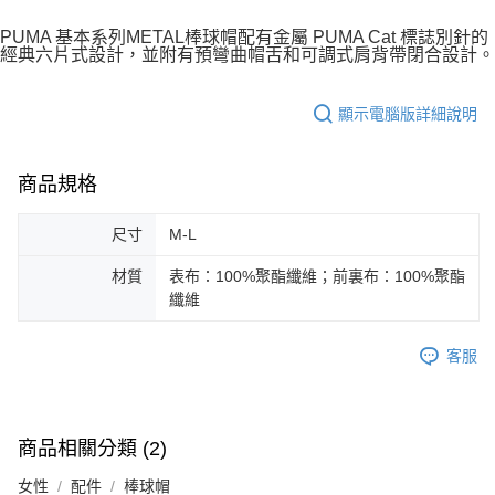
PUMA 基本系列METAL棒球帽配有金屬 PUMA Cat 標誌別針的
宅配(離島恕不配送)
經典六片式設計，並附有預彎曲帽舌和可調式肩背帶閉合設計。
每筆NT$150，滿NT$1,800(含以上)免運費
宅配貨到付款(離島恕不配送)
顯示電腦版詳細說明
每筆NT$180
商品規格
尺寸
M-L
材質
表布：100%聚酯纖維；前裏布：100%聚酯
纖維
客服
商品相關分類 (2)
女性
配件
棒球帽