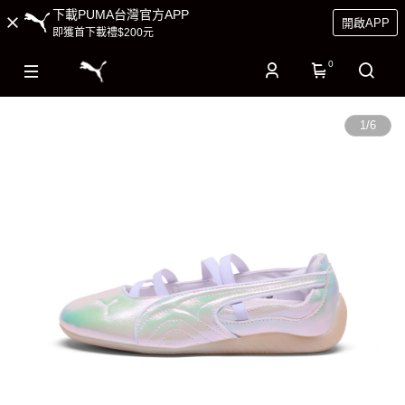
下載PUMA台灣官方APP
開啟APP
即獲首下載禮$200元
0
1
/
6