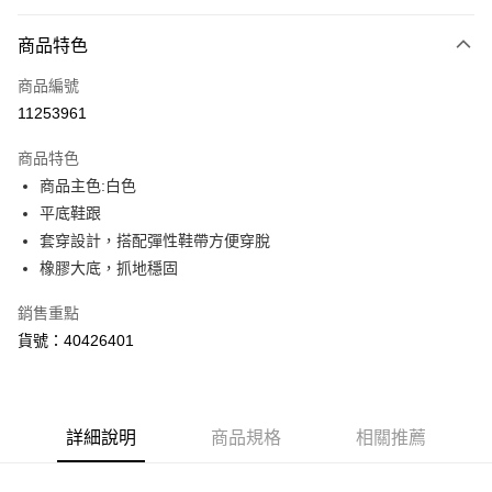
付款方式
商品特色
信用卡一次付款
商品編號
LINE Pay
11253961
Apple Pay
商品特色
街口支付
商品主色:白色
平底鞋跟
悠遊付
套穿設計，搭配彈性鞋帶方便穿脫
Google Pay
橡膠大底，抓地穩固
貨到付款
銷售重點
貨號：40426401
運送方式
宅配(離島恕不配送)
每筆NT$150，滿NT$1,800(含以上)免運費
詳細說明
商品規格
相關推薦
宅配貨到付款(離島恕不配送)