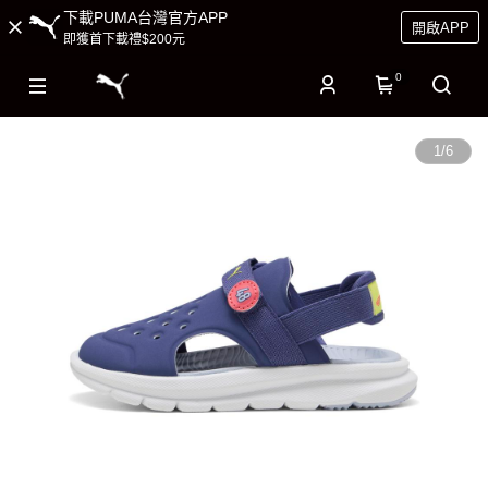
下載PUMA台灣官方APP
開啟APP
即獲首下載禮$200元
0
1
/
6