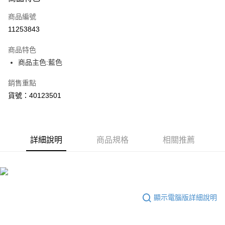
信用卡一次付款
商品編號
LINE Pay
11253843
Apple Pay
商品特色
街口支付
商品主色:藍色
悠遊付
銷售重點
貨號：40123501
Google Pay
貨到付款
詳細說明
商品規格
相關推薦
運送方式
宅配(離島恕不配送)
每筆NT$150，滿NT$1,800(含以上)免運費
宅配貨到付款(離島恕不配送)
顯示電腦版詳細說明
每筆NT$180