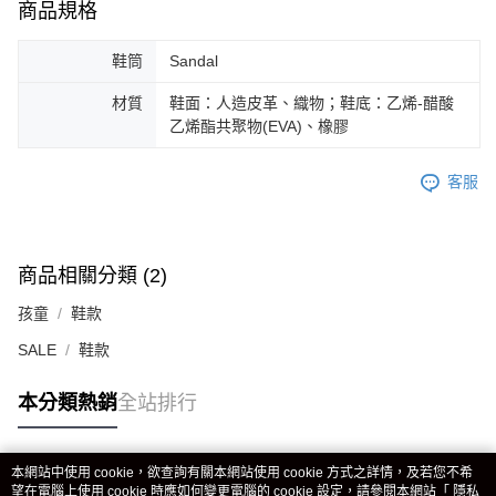
商品規格
鞋筒
Sandal
材質
鞋面：人造皮革、織物；鞋底：乙烯-醋酸
乙烯酯共聚物(EVA)、橡膠
客服
商品相關分類 (2)
孩童
鞋款
SALE
鞋款
本分類熱銷
全站排行
本網站中使用 cookie，欲查詢有關本網站使用 cookie 方式之詳情，及若您不希
熱門標籤
望在電腦上使用 cookie 時應如何變更電腦的 cookie 設定，請參閱本網站「
隱私