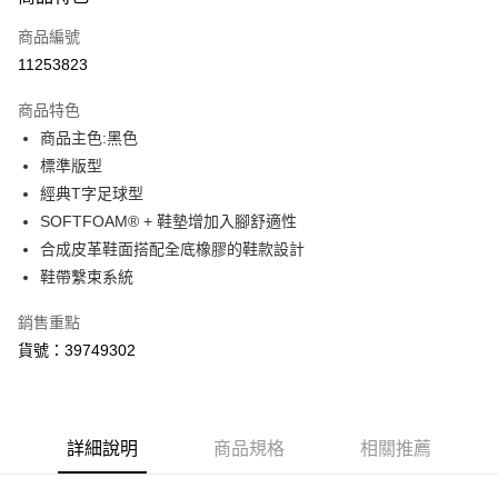
信用卡一次付款
商品編號
LINE Pay
11253823
Apple Pay
商品特色
街口支付
商品主色:黑色
標準版型
悠遊付
經典T字足球型
Google Pay
SOFTFOAM® + 鞋墊增加入腳舒適性
合成皮革鞋面搭配全底橡膠的鞋款設計
貨到付款
鞋帶繫束系統
運送方式
銷售重點
宅配(離島恕不配送)
貨號：39749302
每筆NT$150，滿NT$1,800(含以上)免運費
宅配貨到付款(離島恕不配送)
每筆NT$180
詳細說明
商品規格
相關推薦