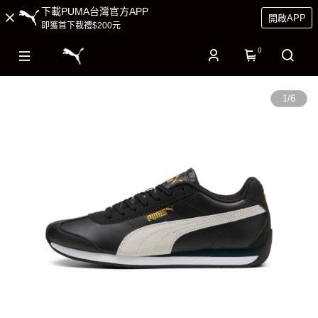
下載PUMA台灣官方APP
開啟APP
即獲首下載禮$200元
0
1
/
6