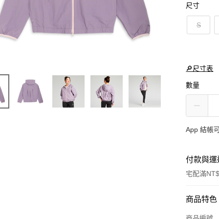
尺寸
S
🔎尺寸表
數量
App 結
付款與運
宅配滿NT$
付款方式
商品特色
信用卡一
商品編號