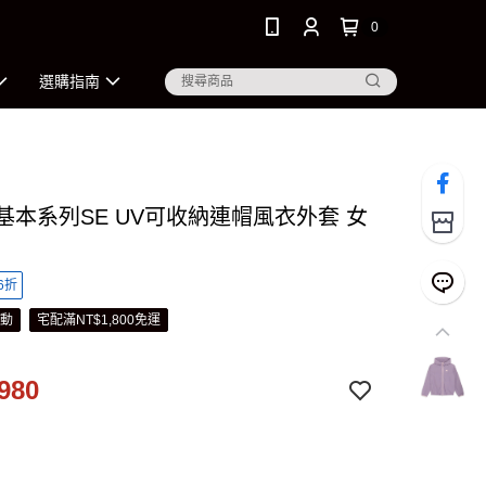
0
選購指南
 基本系列SE UV可收納連帽風衣外套 女
6折
活動
宅配滿NT$1,800免運
980