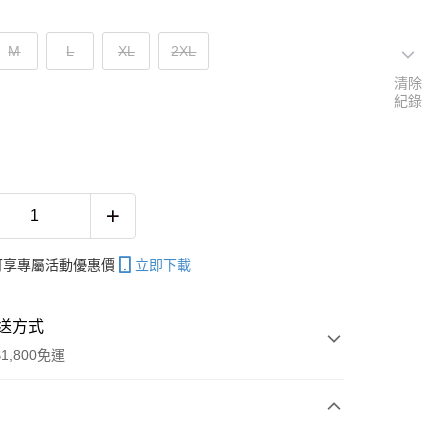
M
L
XL
2XL
清除
紀錄
帳可享專屬活動優惠價
立即下載
送方式
1,800免運
次付款