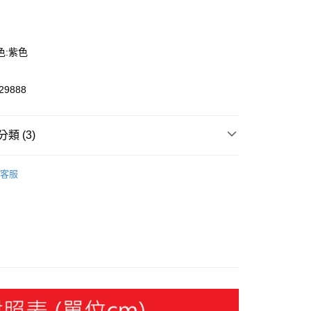
色:紫色
9888
y
類 (3)
服飾
客服
飾
外套
🔆指定商品 3件7折、 5件6折
恕不配送)
50，滿NT$1,800(含以上)免運費
款(離島恕不配送)
80