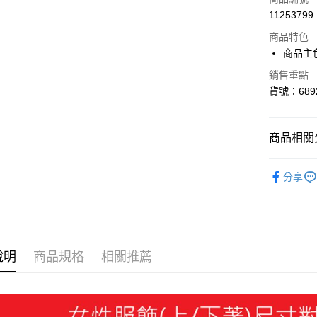
11253799
LINE Pay
商品特色
Apple Pay
商品主
街口支付
銷售重點
貨號：6892
悠遊付
Google Pa
商品相關分
貨到付款
SALE
分享
女性
服
運送方式
迎夏購物節
宅配(離島
每筆NT$1
說明
商品規格
相關推薦
宅配貨到付
每筆NT$1