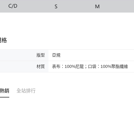
規格
版型
亞規
材質
表布：100%尼龍；口袋：100%聚酯纖維
熱銷
全站排行