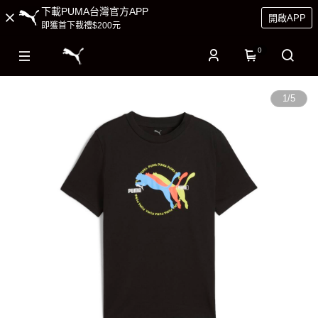
下載PUMA台灣官方APP
開啟APP
即獲首下載禮$200元
0
1
/
5