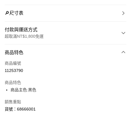
🔎尺寸表
付款與運送方式
超取滿NT$1,800免運
付款方式
商品特色
信用卡一次付款
商品編號
LINE Pay
11253790
Apple Pay
商品特色
街口支付
商品主色:黑色
悠遊付
銷售重點
貨號：68666001
Google Pay
貨到付款