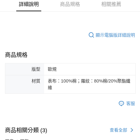
詳細說明
商品規格
相關推薦
運送方式
付款後全家取貨
每筆NT$100，滿NT$1,800(含以上)免運費
付款後7-11取貨
顯示電腦版詳細說明
每筆NT$100，滿NT$1,800(含以上)免運費
商品規格
宅配(離島恕不配送)
每筆NT$150，滿NT$1,800(含以上)免運費
版型
歐規
宅配貨到付款(離島恕不配送)
材質
表布：100%棉；羅紋：80%棉/20%聚酯纖
每筆NT$180
維
客服
商品相關分類 (3)
查看全部