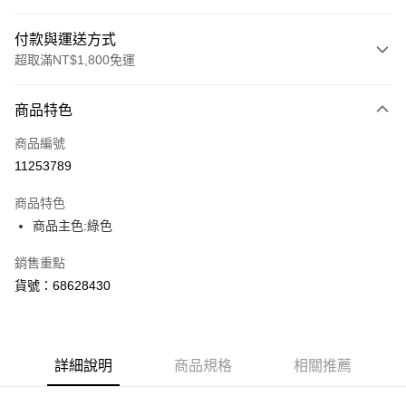
付款與運送方式
超取滿NT$1,800免運
付款方式
商品特色
信用卡一次付款
商品編號
LINE Pay
11253789
Apple Pay
商品特色
街口支付
商品主色:綠色
悠遊付
銷售重點
貨號：68628430
Google Pay
貨到付款
詳細說明
商品規格
相關推薦
運送方式
付款後全家取貨