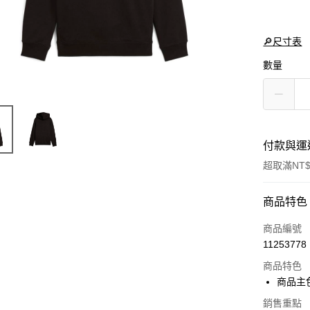
🔎尺寸表
數量
付款與運
超取滿NT$
付款方式
商品特色
信用卡一
商品編號
11253778
LINE Pay
商品特色
Apple Pay
商品主
街口支付
銷售重點