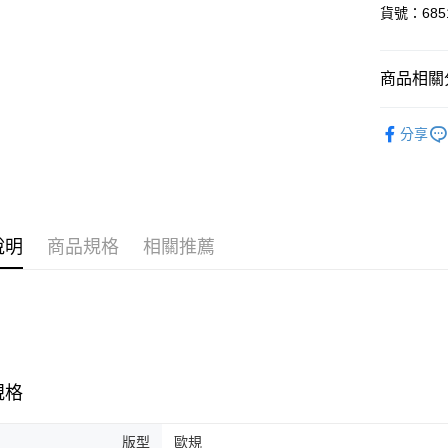
貨號：6851
悠遊付
Google Pa
商品相關分
貨到付款
孩童
服
分享
SALE
運送方式
付款後全
每筆NT$1
說明
商品規格
相關推薦
付款後7-1
每筆NT$1
宅配(離島
每筆NT$1
規格
宅配貨到付
每筆NT$1
版型
歐規