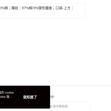
00%棉；羅紋：97%棉/3%彈性纖維；口袋-上方：
 cookie
kie 聲明
我知道了
官方APP