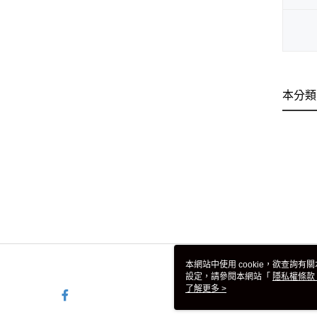
本分類
本網站中使用 cookie，欲查詢有關
設定，請參閱本網站「
隱私權條款
使用 cookie。
了解更多 >