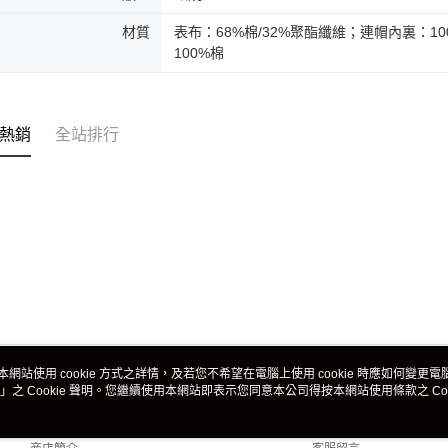
材質
表布：68%棉/32%聚酯纖維；連帽內裏：1
100%棉
熱銷
全站排行
本網站使用 cookie 方式之詳情，及若您不希望在電腦上使用 cookie 時應如何變更電腦的
」之 Cookie 聲明。您繼續使用本網站即表示您同意本公司得按本網站使用條款之 Coo
關於我們
客服資訊
品牌故事
購物說明