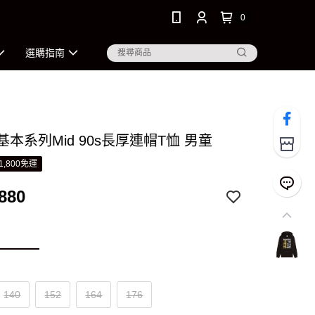
0
選購指南
 基本系列Mid 90s長厚連帽T恤 男童
1,800免運
880
140
152
164
176