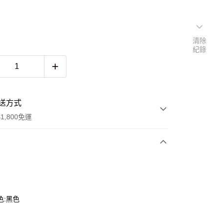
清除
紀錄
送方式
1,800免運
次付款
色:黑色