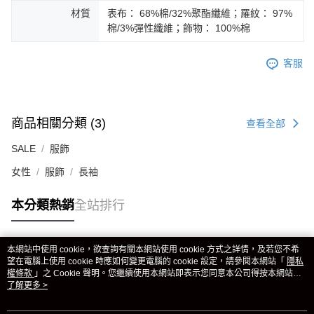
材質
表布： 68%棉/32%聚酯纖維；羅紋： 97%
棉/3%彈性纖維；飾物： 100%棉
客服
商品相關分類 (3)
查看全部
SALE
服飾
女性
服飾
長袖
本分類熱銷
全站排行
本網站中使用 cookie，欲查詢有關本網站使用 cookie 方式之詳情，及若您不希
熱門標籤
望在電腦上使用 cookie 時應如何變更電腦的 cookie 設定，請參閱本網站「
隱私
權條款
」之 Cookie 聲明。您繼續使用本網站即表示您同意本公司得按本網站使
用條款之 Cookie 聲明使用 cookie。
了解更多 >