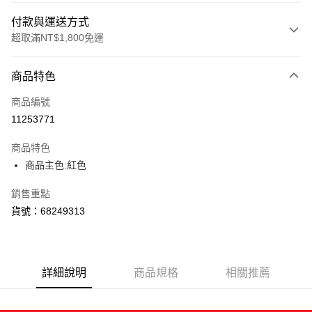
付款與運送方式
超取滿NT$1,800免運
付款方式
商品特色
信用卡一次付款
商品編號
LINE Pay
11253771
Apple Pay
商品特色
街口支付
商品主色:紅色
悠遊付
銷售重點
貨號：68249313
Google Pay
貨到付款
詳細說明
商品規格
相關推薦
運送方式
付款後全家取貨